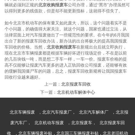
辆就必须到正规的
北京收购报废车
公司办理，通过“黑市”办理虽然可
以得到更多的残值款，但是却不能更新指标，这就得不偿失了。
如今北京市机动车的保有量又如此庞大，所以，这个问题着实不是
个小问题，的确值得大家关注。就这个问题，国家也通过立法，从
法律层面上对汽车报废做出了一些规范性的要求。在今年的6月我国
出台了新的报废车回收办法，新办法的出台将极大的提高我国报废
车回收的价格。当然，
北京收购报废车
在新规出台后就立即执行，
现在北京市车辆报废都是根据车辆好坏进行现场定价，不在是以前
的几百块钱一吨，而是想二手车一样，一车一价。报废车价格的提
高不仅能够让报废汽车更多的进入正轨回收公司报废，还能够有效
的缓解我国僵尸车的问题，总之，报废车回收新规将让我国报废车
回收行业越来越好。
上一篇：
北京报废车回收
下一篇：
北京机动车解体中心
北京车辆报废
，北京汽车报废厂，
北京汽车解体厂
，北京报
废汽车厂，
北京机动车报废
，北京报废车，
北京报废车回
收
，北京车辆报废补贴，北京国三车辆报废补贴，北京老旧机动