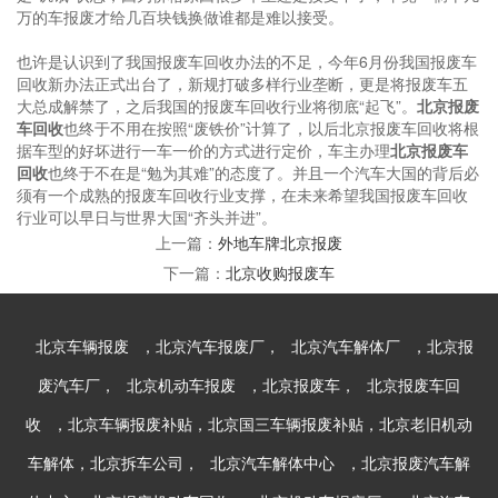
万的车报废才给几百块钱换做谁都是难以接受。
也许是认识到了我国报废车回收办法的不足，今年6月份我国报废车
回收新办法正式出台了，新规打破多样行业垄断，更是将报废车五
大总成解禁了，之后我国的报废车回收行业将彻底“起飞”。
北京报废
车回收
也终于不用在按照“废铁价”计算了，以后北京报废车回收将根
据车型的好坏进行一车一价的方式进行定价，车主办理
北京报废车
回收
也终于不在是“勉为其难”的态度了。并且一个汽车大国的背后必
须有一个成熟的报废车回收行业支撑，在未来希望我国报废车回收
行业可以早日与世界大国“齐头并进”。
上一篇：
外地车牌北京报废
下一篇：
北京收购报废车
北京车辆报废
，北京汽车报废厂，
北京汽车解体厂
，北京报
废汽车厂，
北京机动车报废
，北京报废车，
北京报废车回
收
，北京车辆报废补贴，北京国三车辆报废补贴，北京老旧机动
车解体，北京拆车公司，
北京汽车解体中心
，北京报废汽车解