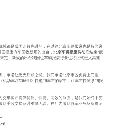
机械都是我国比较先进的，在以往北京车辆报废也是按照废
我国报废汽车回收新规的出台，
北京车辆报废
将彻底结束“废
价来定，新规的出台我国也车辆报废行业也将正式进入高速
务，承诺让您无后顾之忧。我们承诺北京市区免费上门拖
与《机动车注销证明》快递到车主的家中，让车主快速拿到报
为交车客户提供优质、快捷、高效的服务，是我们始终不变
做到手续交接及时准确无误。在厂内做到收车业务场所提示
心
流程