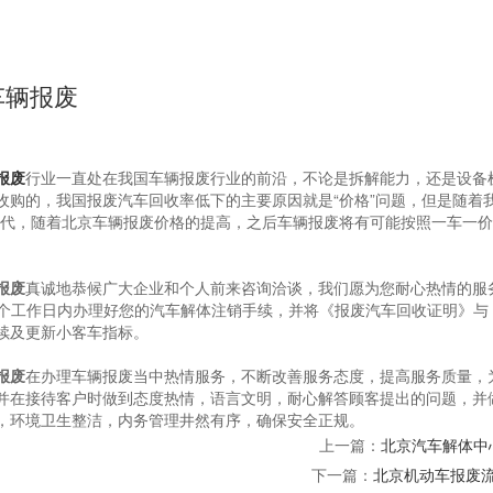
车辆报废
报废
行业一直处在我国车辆报废行业的前沿，不论是拆解能力，还是设备
收购的，我国报废汽车回收率低下的主要原因就是“价格”问题，但是随着
时代，随着北京车辆报废价格的提高，之后车辆报废将有可能按照一车一
报废
真诚地恭候广大企业和个人前来咨询洽谈，我们愿为您耐心热情的服
10个工作日内办理好您的汽车解体注销手续，并将《报废汽车回收证明》
续及更新小客车指标。
报废
在办理车辆报废当中热情服务，不断改善服务态度，提高服务质量，
并在接待客户时做到态度热情，语言文明，耐心解答顾客提出的问题，并
，环境卫生整洁，内务管理井然有序，确保安全正规。
上一篇：
北京汽车解体中
下一篇：
北京机动车报废