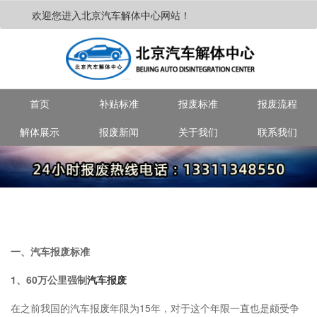
欢迎您进入北京汽车解体中心网站！
首页
补贴标准
报废标准
报废流程
解体展示
报废新闻
关于我们
联系我们
一、汽车报废标准
1、60万公里强制
汽车报废
在之前我国的汽车报废年限为15年，对于这个年限一直也是颇受争