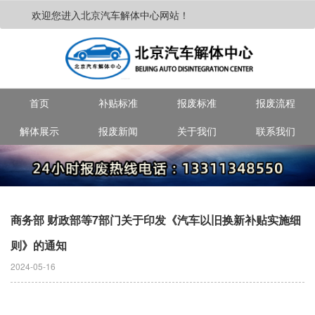
欢迎您进入北京汽车解体中心网站！
首页
补贴标准
报废标准
报废流程
解体展示
报废新闻
关于我们
联系我们
商务部 财政部等7部门关于印发《汽车以旧换新补贴实施细
则》的通知
2024-05-16