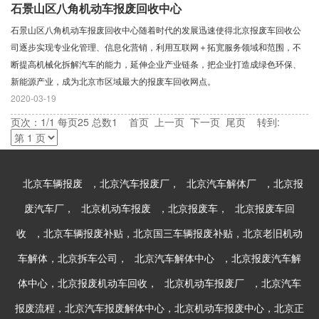
石景山区八角机动车报废回收中心
石景山区八角机动车报废回收中心随着时代的发展迅速使得北京报废车回收公
司逐步实现专业化管理、信息化营销，利用互联网＋拓宽服务领域和范围，不
断提高机械化拆解汽车的能力，延伸企业产业链条，把企业打造成绿色环保、
新能源产业，成为北京市区域最大的报废车回收网点。
2020-03-19
页次：1/1 每页25 总数1 首页 上一页 下一页 尾页 转到:
北京车辆报废
，北京汽车报废厂，
北京汽车解体厂
，北京报
废汽车厂，
北京机动车报废
，北京报废车，
北京报废车回
收
，北京车辆报废补贴，北京国三车辆报废补贴，北京老旧机动
车解体，北京拆车公司，
北京汽车解体中心
，北京报废汽车解
体中心，北京报废机动车回收，
北京机动车报废厂
，北京汽车
报废流程，北京汽车报废解体中心，北京机动车报废中心，北京正