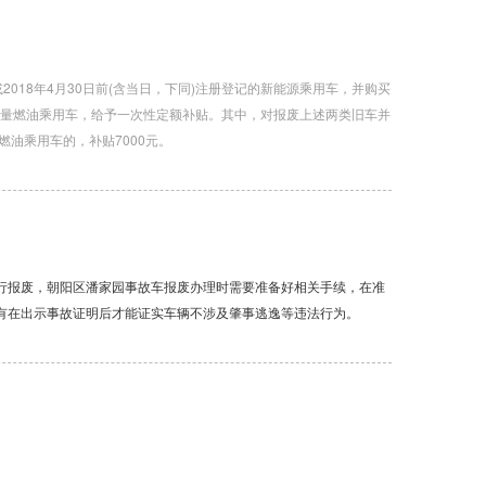
2018年4月30日前(含当日，下同)注册登记的新能源乘用车，并购买
排量燃油乘用车，给予一次性定额补贴。其中，对报废上述两类旧车并
燃油乘用车的，补贴7000元。
行报废，朝阳区潘家园事故车报废办理时需要准备好相关手续，在准
有在出示事故证明后才能证实车辆不涉及肇事逃逸等违法行为。