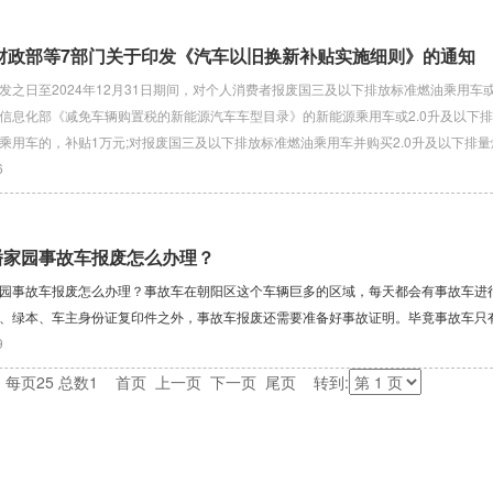
 财政部等7部门关于印发《汽车以旧换新补贴实施细则》的通知
发之日至2024年12月31日期间，对个人消费者报废国三及以下排放标准燃油乘用车或
信息化部《减免车辆购置税的新能源汽车车型目录》的新能源乘用车或2.0升及以下
乘用车的，补贴1万元;对报废国三及以下排放标准燃油乘用车并购买2.0升及以下排量
6
潘家园事故车报废怎么办理？
园事故车报废怎么办理？事故车在朝阳区这个车辆巨多的区域，每天都会有事故车进
、绿本、车主身份证复印件之外，事故车报废还需要准备好事故证明。毕竟事故车只
9
1 每页25 总数1 首页 上一页 下一页 尾页 转到: